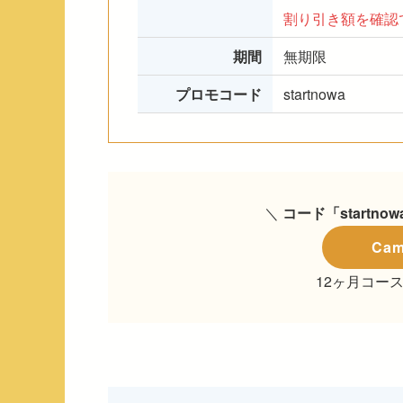
割り引き額を確認
期間
無期限
プロモコード
startnowa
＼
コード「startn
Ca
12ヶ月コー