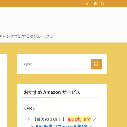
チャンクで話す英会話レッスン
おすすめ Amazon サービス
＜PR＞
＼ 【最大90％OFF 】
8/6 (木) まで
／
＼
Kindle本 サマーセール第1弾
／