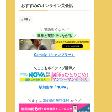
おすすめのオンライン英会話
＜PR＞
＼ 英語習うなら ／
＼
世界と英語でつながる
／
Cambly（キャンブリー）
＼ここもネイティブ講師／
駅前留学「NOVA」
＼まずは
3日間の無料体験
から／